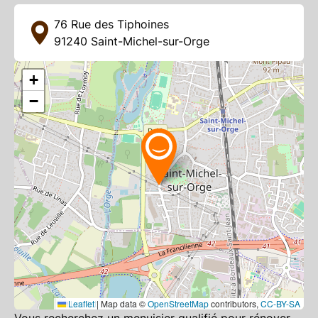
76 Rue des Tiphoines
91240
Saint-Michel-sur-Orge
+
+
−
−
Leaflet
Leaflet
|
|
Map data ©
Map data ©
OpenStreetMap
OpenStreetMap
contributors,
contributors,
CC-BY-SA
CC-BY-SA